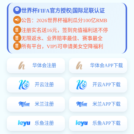
多元业务 · 稳健扩张
爱游戏体育官网 深耕体育数据与互动内容服务，产品体系涵盖赛
事直播、移动端内容分发、社区互动与本地化运营。平台覆盖多
个语种与终端系统，用户规模持续增长。
核心系统采用模块化架构及高并发优化机制，在各类赛事高峰期
亦能保持稳定流畅响应，确保每一位用户都能获得快速、顺畅的
操作体验。