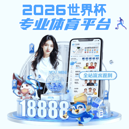
注册入口
关于 爱游戏体育官网
企业概况
国际认证
未来发展