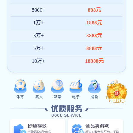
一个可信赖、体验出众的综合赛事平台。
安全为本
坚持业界领先的数据保护机制，用户隐私永远第一位。
科技驱动
将创新技术融入爱游戏体育app官网登录入口-爱游戏(中国)各项
服务，持续刷新体验上限。
用户至上
每一次更新、每一项设计，皆围绕用户需求展开。
全球视野
聚焦跨区域体育资源整合，打造覆盖多语种、多时区的服务网
络。